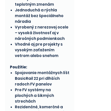
teplotným zmenám
Jednoduchá a rýchla
montáž bez špeciálneho
náradia
Vyrobený z nerezovej ocele
– vysoká životnosť aj v
náročných podmienkach
Vhodné aj pre projekty s
vysokým zaťažením
vetrom alebo snehom
Použitie:
Spojovanie montážnych líšt
BasicRail 22 pri dlhších
radoch FV panelov
Pre FV systémy na
plochých a šikmých
strechách
Rezidenčné, komerčné a