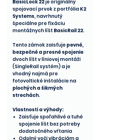
BasicLock 22
je originálny
spojovací prvok z portfólia
K2
Systems
, navrhnutý
špeciálne pre fixáciu
montážnych líšt
BasicRail 22
.
Tento zámok zaisťuje
pevné,
bezpečné a presné spojenie
dvoch líšt v líniovej montáži
(SingleRail systém) a je
vhodný najmä pre
fotovoltické inštalácie na
plochých a šikmých
strechách
.
Vlastnosti a výhody:
Zaisťuje spoľahlivé a tuhé
spojenie líšt bez potreby
dodatočného vŕtania
Odolný voči vibráciám a