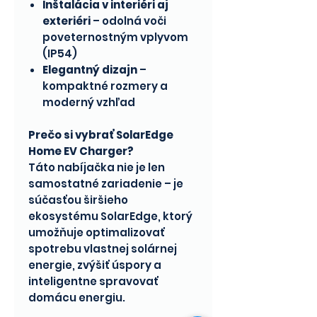
Inštalácia v interiéri aj
exteriéri
– odolná voči
poveternostným vplyvom
(IP54)
Elegantný dizajn
–
kompaktné rozmery a
moderný vzhľad
Prečo si vybrať SolarEdge
Home EV Charger?
Táto nabíjačka nie je len
samostatné zariadenie – je
súčasťou širšieho
ekosystému SolarEdge, ktorý
umožňuje optimalizovať
spotrebu vlastnej solárnej
energie, zvýšiť úspory a
inteligentne spravovať
domácu energiu.