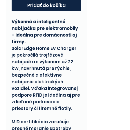
Pridať do košíka
Výkonná a inteligentná
nabíjačka pre elektromobily
– ideálna pre domácnosti aj
firmy.
SolarEdge Home EV Charger
je pokročilá trojfázová
nabíjačka s výkonom až 22
kW, navrhnutá pre rýchle,
bezpečné a efektívne
nabíjanie elektrických
vozidiel. Vďaka integrovanej
podpore RFID je ideálna aj pre
zdieľané parkovacie
priestory či firemné flotily.
MID certifikácia zaručuje
presné meranie spotreby