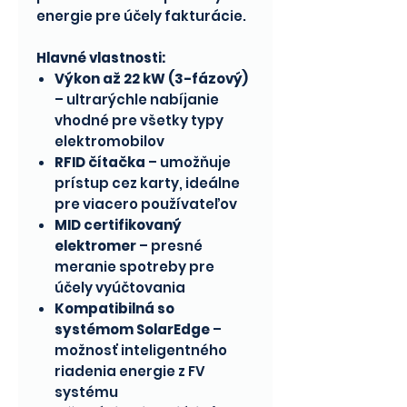
energie pre účely fakturácie.
Hlavné vlastnosti:
Výkon až 22 kW (3-fázový)
– ultrarýchle nabíjanie
vhodné pre všetky typy
elektromobilov
RFID čítačka
– umožňuje
prístup cez karty, ideálne
pre viacero používateľov
MID certifikovaný
elektromer
– presné
meranie spotreby pre
účely vyúčtovania
Kompatibilná so
systémom SolarEdge
–
možnosť inteligentného
riadenia energie z FV
systému