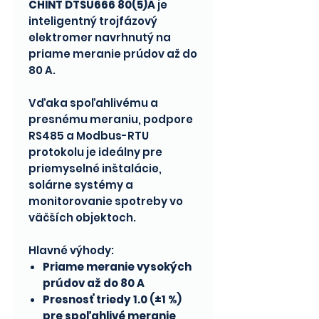
CHINT DTSU666 80(5)A
je
inteligentný trojfázový
elektromer navrhnutý na
priame meranie prúdov až do
80 A.
Vďaka spoľahlivému a
presnému meraniu, podpore
RS485 a Modbus-RTU
protokolu je ideálny pre
priemyselné inštalácie,
solárne systémy a
monitorovanie spotreby vo
väčších objektoch.
Hlavné výhody:
Priame meranie vysokých
prúdov až do 80 A
Presnosť triedy 1.0 (±1 %)
pre spoľahlivé meranie