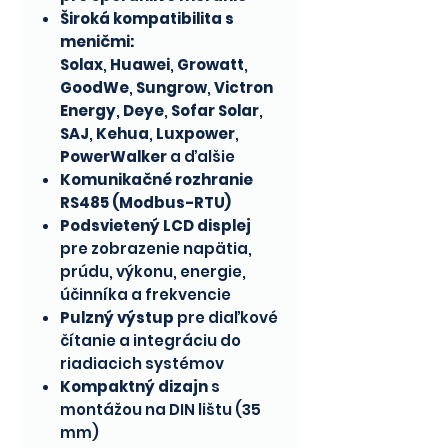
Široká kompatibilita s
meničmi:
Solax
,
Huawei
,
Growatt
,
GoodWe
,
Sungrow
,
Victron
Energy
,
Deye
,
Sofar Solar
,
SAJ
,
Kehua
,
Luxpower
,
PowerWalker
a ďalšie
Komunikačné rozhranie
RS485 (Modbus-RTU)
Podsvietený LCD displej
pre zobrazenie napätia,
prúdu, výkonu, energie,
účinníka a frekvencie
Pulzný výstup
pre diaľkové
čítanie a integráciu do
riadiacich systémov
Kompaktný dizajn
s
montážou na DIN lištu (35
mm)