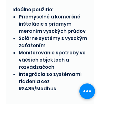
Ideálne použitie:
Priemyselné a komerčné
inštalácie s priamym
meraním vysokých prúdov
Solárne systémy s vysokým
zaťažením
Monitorovanie spotreby vo
väčších objektoch a
rozvádzačoch
Integrácia so systémami
riadenia cez
RS485/Modbus
Technické parametre
Parameter
Hodnota
Domov
Napätie
3×220/380 V