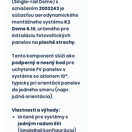
(Single-rail Dome) s
označením
2003243
je
súčasťou aerodynamického
montážneho systému
K2
Dome 6.10
, určeného pre
inštaláciu fotovoltických
panelov na
ploché strechy
.
Tento komponent slúži ako
podperný a nosný bod
pre
uchytenie FV panelov v
systéme so sklonom 10°,
typicky pri orientácii panelov
do jedného smeru (napr.
južná orientácia).
Vlastnosti a výhody:
Určené pre systémy s
jedným radom líšt
(SingleRail konfigurácia)