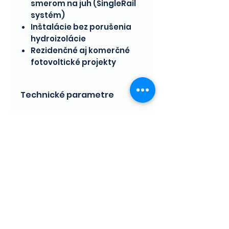
smerom na juh (SingleRail
systém)
Inštalácie bez porušenia
hydroizolácie
Rezidenčné aj komerčné
fotovoltické projekty
Technické parametre
Výrobca:
K2 Systems
Kód produktu:
2003243
Typ komponentu:
Nosný
Domov
prvok (stojka/podpera)
Systém:
K2 Dome 6.10 SD
(Single Rail)
Montážny sklon:
10°
Použitie:
Pre ploché
Nezávislosť má jedno číslo. –
strechy s balastným
Vainex
zaťažením