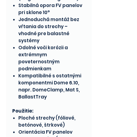
Stabilná opora FV panelov
pri sklone 10°
Jednoduchá montáž bez
vŕtania do strechy –
vhodné pre balastné
systémy
Odolné voči korózii a
extrémnym
poveternostným
podmienkam
Kompatibilné s ostatnými
komponentmi Dome 6.10,
napr. DomeClamp, Mat S,
BallastTray
Použitie:
Ploché strechy (fóliové,
betónové, štrkové)
Orientácia FV panelov