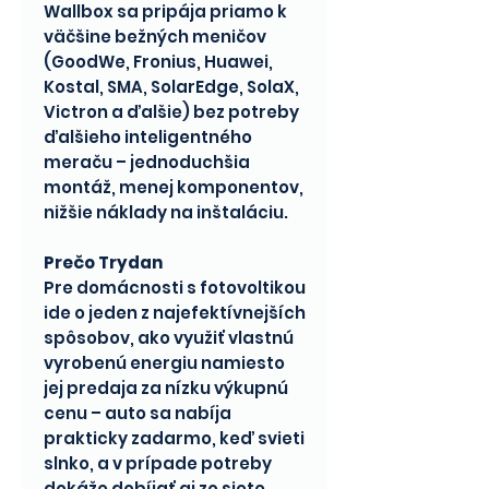
Wallbox sa pripája priamo k
väčšine bežných meničov
(GoodWe, Fronius, Huawei,
Kostal, SMA, SolarEdge, SolaX,
Victron a ďalšie) bez potreby
ďalšieho inteligentného
meraču – jednoduchšia
montáž, menej komponentov,
nižšie náklady na inštaláciu.
Prečo Trydan
Pre domácnosti s fotovoltikou
ide o jeden z najefektívnejších
spôsobov, ako využiť vlastnú
vyrobenú energiu namiesto
jej predaja za nízku výkupnú
cenu – auto sa nabíja
prakticky zadarmo, keď svieti
slnko, a v prípade potreby
dokáže dobíjať aj zo siete