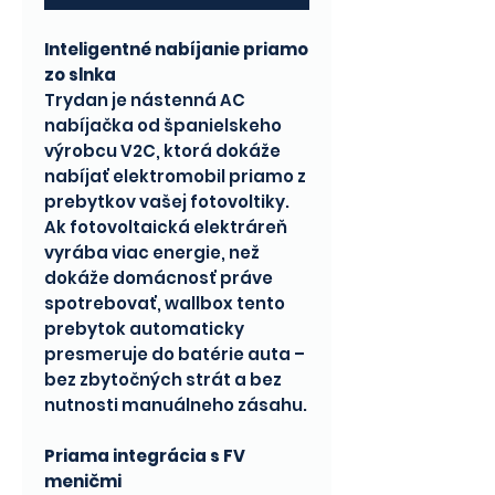
Inteligentné nabíjanie priamo
zo slnka
Trydan je nástenná AC
nabíjačka od španielskeho
výrobcu V2C, ktorá dokáže
nabíjať elektromobil priamo z
prebytkov vašej fotovoltiky.
Ak fotovoltaická elektráreň
vyrába viac energie, než
dokáže domácnosť práve
spotrebovať, wallbox tento
prebytok automaticky
presmeruje do batérie auta –
bez zbytočných strát a bez
nutnosti manuálneho zásahu.
Priama integrácia s FV
meničmi