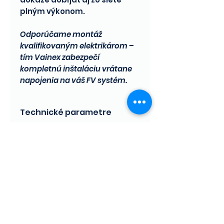
plným výkonom.
Odporúčame montáž
kvalifikovaným elektrikárom –
tím Vainex zabezpečí
kompletnú inštaláciu vrátane
napojenia na váš FV systém.
Technické parametre
Výkon až 7,4 kW, 1-fázové
pripojenie, nastaviteľný
prúd 6–32 A
Domov
Dynamické riadenie
výkonu – priebežne
sleduje spotrebu
domácnosti a chráni istič
pred preťažením