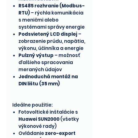
RS485 rozhranie (Modbus-
RTU)
– rýchla komunikácia
s meničmi alebo
systémami správy energie
Podsvietený LCD displej
–
zobrazenie prúdu, napätia,
výkonu, účinníka a energie
Pulzný výstup
– možnosť
ďalšieho spracovania
meraných údajov
Jednoduchá montáž na
DIN lištu (35 mm)
Ideálne použitie:
Fotovoltické inštalácie s
Huawei SUN2000
(všetky
výkonové rady)
Ovládanie
zero-export