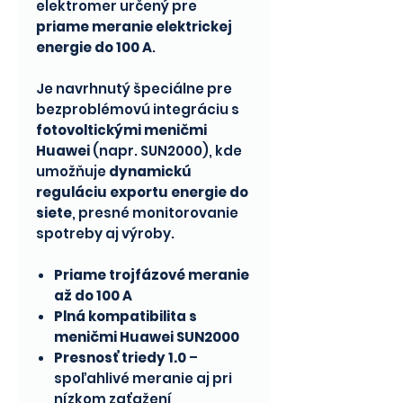
elektromer určený pre
priame meranie elektrickej
energie do 100 A
.
Je navrhnutý špeciálne pre
bezproblémovú integráciu s
fotovoltickými meničmi
Huawei
(napr. SUN2000), kde
umožňuje
dynamickú
reguláciu exportu energie do
siete
, presné monitorovanie
spotreby aj výroby.
Priame trojfázové meranie
až do 100 A
Plná kompatibilita s
meničmi Huawei SUN2000
Presnosť triedy 1.0
–
spoľahlivé meranie aj pri
nízkom zaťažení