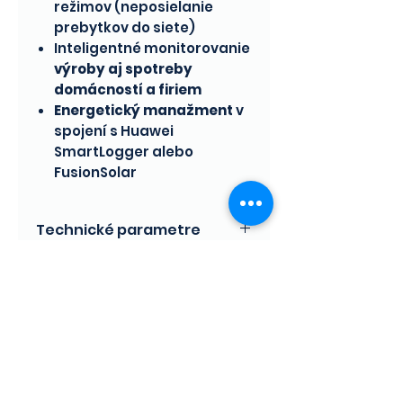
režimov (neposielanie
prebytkov do siete)
Inteligentné monitorovanie
výroby aj spotreby
domácností a firiem
Energetický manažment
v
spojení s Huawei
SmartLogger alebo
FusionSolar
Technické parametre
Parameter
Hodnota
Domov
Meranie
Trojfázové,
priame
Maximálny
100 A
prúd