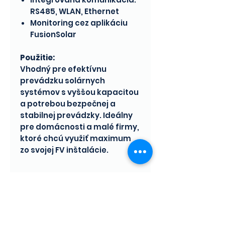
RS485, WLAN, Ethernet
Monitoring cez aplikáciu
FusionSolar
Použitie:
Vhodný pre efektívnu
prevádzku solárnych
systémov s vyššou kapacitou
a potrebou bezpečnej a
stabilnej prevádzky. Ideálny
pre domácnosti a malé firmy,
ktoré chcú využiť maximum
zo svojej FV inštalácie.
Technické parametre
Parameter
Hodnota