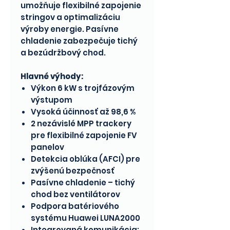
umožňuje flexibilné zapojenie
stringov a optimalizáciu
výroby energie. Pasívne
chladenie zabezpečuje tichý
a bezúdržbový chod.
Hlavné výhody:
Výkon 6 kW s trojfázovým
výstupom
Vysoká účinnosť až 98,6 %
2 nezávislé MPP trackery
pre flexibilné zapojenie FV
panelov
Detekcia oblúka (AFCI) pre
zvýšenú bezpečnosť
Pasívne chladenie – tichý
chod bez ventilátorov
Podpora batériového
systému Huawei LUNA2000
Integrovaná komunikácia: