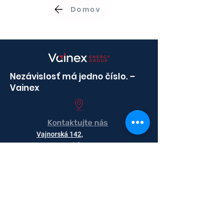
Domov
Nezávislosť má jedno číslo. –
Vainex
Kontaktujte nás
Vajnorská 142,
831 04 Bratislava
Email
sk@vainex.eu
Autorské práva © 2025 Vainex.sk, Všetky práva
vyhradené.