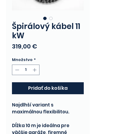
Špirálový kábel 11
kW
Price
319,00 €
Množstvo
*
Pridať do košíka
Najdlhší variant s
maximálnou flexibilitou.
Dĺžka 10 m je ideálna pre
väčšie garáže, firemné