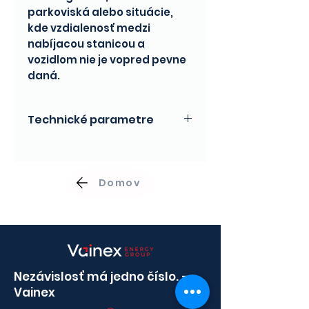
parkoviská alebo situácie,
kde vzdialenosť medzi
nabíjacou stanicou a
vozidlom nie je vopred pevne
daná.
Technické parametre
Parameter
Hodnota
Domov
Art. č.
E4.CC.11.100.S
Dĺžka kábla
10 m (v
roztiahnutom
stave)
Nezávislosť má jedno číslo. –
Max. výkon
11 kW (16 A)
Vainex