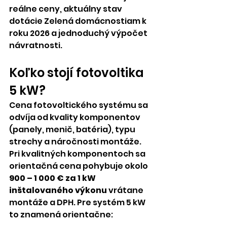
reálne ceny, aktuálny stav 
dotácie Zelená domácnostiam k 
roku 2026 a jednoduchý výpočet 
návratnosti.
Koľko stojí fotovoltika 
5 kW?
Cena fotovoltického systému sa 
odvíja od kvality komponentov 
(panely, menič, batéria), typu 
strechy a náročnosti montáže. 
Pri kvalitných komponentoch sa 
orientačná cena pohybuje okolo 
900 – 1 000 € za 1 kW 
inštalovaného výkonu
 vrátane 
montáže a DPH. Pre systém 5 kW 
to znamená orientačne: