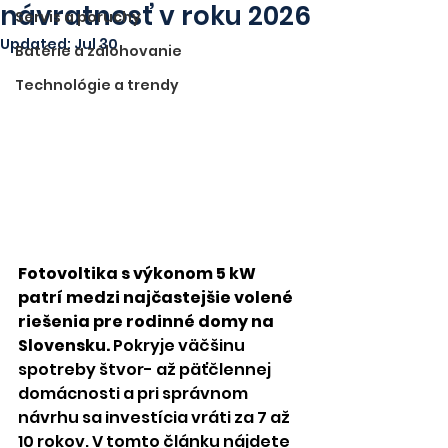
návratnosť v roku 2026
Servis a poruchy
Updated:
Jul 30
Batérie a zálohovanie
Technológie a trendy
Fotovoltika s výkonom 5 kW 
patrí medzi najčastejšie volené 
riešenia pre rodinné domy na 
Slovensku.
 Pokryje väčšinu 
spotreby štvor- až päťčlennej 
domácnosti a pri správnom 
návrhu sa investícia vráti za 7 až 
10 rokov. V tomto článku nájdete 