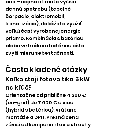
áno – najmä ak máte vyššiu 
dennú spotrebu (tepelné 
čerpadlo, elektromobil, 
klimatizácia), dokážete využiť 
veľkú časť vyrobenej energie 
priamo. Kombinácia s batériou 
alebo virtuálnou batériou ešte 
zvýši mieru sebestačnosti.
Často kladené otázky
Koľko stojí fotovoltika 5 kW 
na kľúč?
Orientačne od približne 4 500 € 
(on-grid) do 7 000 € a viac 
(hybrid s batériou), vrátane 
montáže a DPH. Presná cena 
závisí od komponentov a strechy.