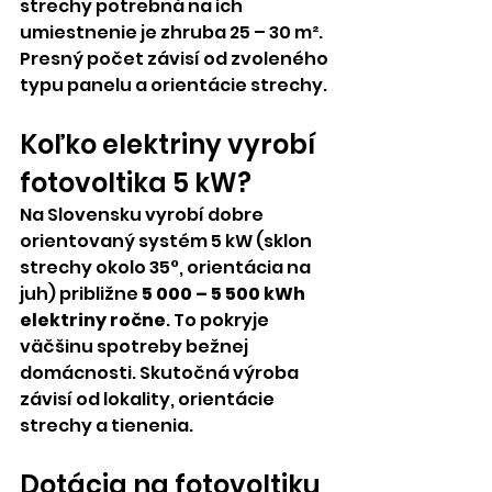
strechy potrebná na ich 
umiestnenie je zhruba 25 – 30 m². 
Presný počet závisí od zvoleného 
typu panelu a orientácie strechy.
Koľko elektriny vyrobí 
fotovoltika 5 kW?
Na Slovensku vyrobí dobre 
orientovaný systém 5 kW (sklon 
strechy okolo 35°, orientácia na 
juh) približne 
5 000 – 5 500 kWh 
elektriny ročne
. To pokryje 
väčšinu spotreby bežnej 
domácnosti. Skutočná výroba 
závisí od lokality, orientácie 
strechy a tienenia.
Dotácia na fotovoltiku 