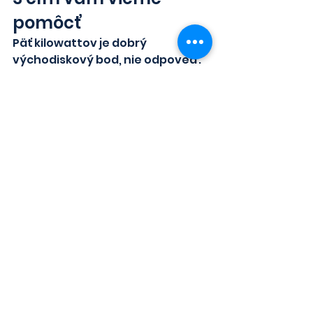
pomôcť
Päť kilowattov je dobrý 
východiskový bod, nie odpoveď. 
Odpoveď je vo vašom 
vyúčtovaní.
Pošlite nám ročnú spotrebu a pár 
fotiek strechy. Podľa toho 
vypočítame, či je pre vás lepší 
menší systém s vyšším podielom 
vlastnej spotreby, alebo väčší s 
batériou — a či vám strecha 
vôbec dovolí toľko panelov 
rozumne osadiť.
Ak plánujete tepelné čerpadlo, 
klimatizáciu alebo nabíjačku na 
auto, povedzte to hneď. Systém 