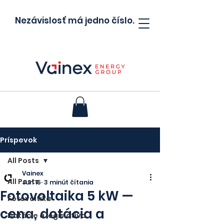
Nezávislosť má jedno číslo.
Príspevok
All Posts
Vainex
All Posts
Jun 15
3 minút čítania
Fotovoltaika 5 kW —
Fotovoltika
cena, dotácia a
Dotácie a legislatíva