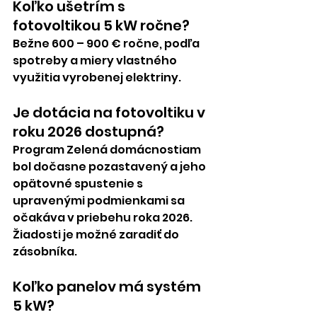
Koľko ušetrím s 
fotovoltikou 5 kW ročne?
Bežne 600 – 900 € ročne, podľa 
spotreby a miery vlastného 
využitia vyrobenej elektriny.
Je dotácia na fotovoltiku v 
roku 2026 dostupná?
Program Zelená domácnostiam 
bol dočasne pozastavený a jeho 
opätovné spustenie s 
upravenými podmienkami sa 
očakáva v priebehu roka 2026. 
Žiadosti je možné zaradiť do 
zásobníka.
Koľko panelov má systém 
5 kW?