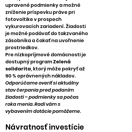
upravené podmienky a možné 
zníženie príspevku práve pri 
fotovoltike v prospech 
vykurovacích zariadení. Žiadosti 
je možné podávať do takzvaného 
zásobníka a čakať na uvoľnenie 
prostriedkov.
Pre nízkopríjmové domácnosti je 
dostupný program 
Zelená 
solidarita
, ktorý môže pokryť až 
90 % oprávnených nákladov.
Odporúčame overiť si aktuálny 
stav čerpania pred podaním 
žiadosti – podmienky sa počas 
roka menia. Radi vám s 
vybavením dotácie pomôžeme.
Návratnosť investície 