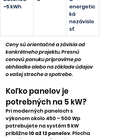
~5 kWh
energetic
ká 
nezávislo
sť
Ceny sú orientačné a závisia od 
konkrétneho projektu. Presnú 
cenovú ponuku pripravíme po 
obhliadke alebo na základe údajov 
o vašej streche a spotrebe.
Koľko panelov je 
potrebných na 5 kW?
Pri moderných paneloch s 
výkonom okolo 450 – 500 Wp 
potrebujete na systém 5 kW 
približne 
10 až 12 panelov
. Plocha 