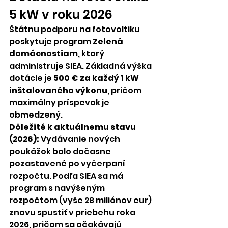
5 kW v roku 2026
Štátnu podporu na fotovoltiku 
poskytuje program 
Zelená 
domácnostiam
, ktorý 
administruje SIEA. Základná výška 
dotácie je 
500 € za každý 1 kW 
inštalovaného výkonu
, pričom 
maximálny príspevok je 
obmedzený.
Dôležité k aktuálnemu stavu 
(2026):
 Vydávanie nových 
poukážok bolo dočasne 
pozastavené po vyčerpaní 
rozpočtu. Podľa SIEA sa má 
program s navýšeným 
rozpočtom (vyše 28 miliónov eur) 
znovu spustiť v priebehu roka 
2026, pričom sa očakávajú 