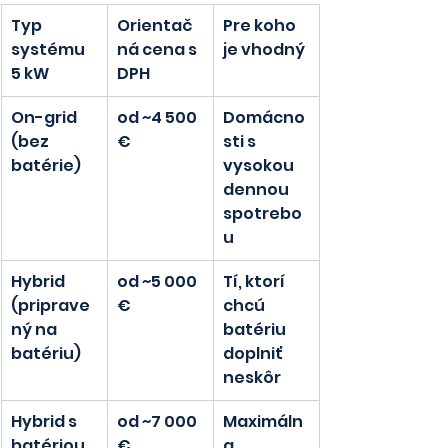
Typ 
Orientač
Pre koho 
systému 
ná cena s 
je vhodný
5 kW
DPH
On-grid 
od ~4 500 
Domácno
(bez 
€
sti s 
batérie)
vysokou 
dennou 
spotrebo
u
Hybrid 
od ~5 000 
Tí, ktorí 
(priprave
€
chcú 
ný na 
batériu 
batériu)
doplniť 
neskôr
Hybrid s 
od ~7 000 
Maximáln
batériou 
€
a 