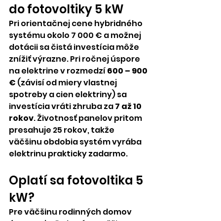
do fotovoltiky 5 kW
Pri orientačnej cene hybridného 
systému okolo 7 000 € a možnej 
dotácii sa čistá investícia môže 
znížiť výrazne. Pri ročnej úspore 
na elektrine v rozmedzí 
600 – 900 
€
 (závisí od miery vlastnej 
spotreby a cien elektriny) sa 
investícia vráti zhruba za 
7 až 10 
rokov
. Životnosť panelov pritom 
presahuje 25 rokov, takže 
väčšinu obdobia systém vyrába 
elektrinu prakticky zadarmo.
Oplatí sa fotovoltika 5 
kW?
Pre väčšinu rodinných domov 