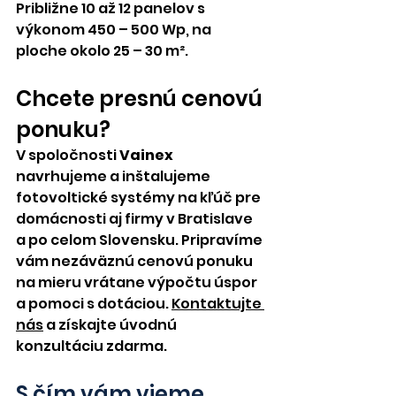
Približne 10 až 12 panelov s 
výkonom 450 – 500 Wp, na 
ploche okolo 25 – 30 m².
Chcete presnú cenovú 
ponuku?
V spoločnosti 
Vainex
navrhujeme a inštalujeme 
fotovoltické systémy na kľúč pre 
domácnosti aj firmy v Bratislave 
a po celom Slovensku. Pripravíme 
vám nezáväznú cenovú ponuku 
na mieru vrátane výpočtu úspor 
a pomoci s dotáciou. 
Kontaktujte 
nás
 a získajte úvodnú 
konzultáciu zdarma.
S čím vám vieme 