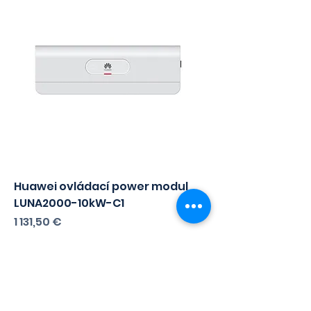
Huawei ovládací power modul
LUNA2000-10kW-C1
Cena
1 131,50 €