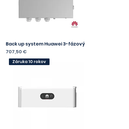
Back up system Huawei 3-fázový
Cena
707,50 €
Záruka 10 rokov