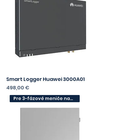
Smart Logger Huawei 3000A01
Cena
498,00 €
Pre 3-fázové meniče napätia.