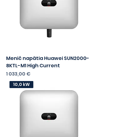
Menič napätia Huawei SUN2000-
8KTL-M1 High Current
Cena
1 033,00 €
10,0 kW