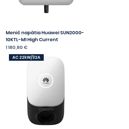
Menič napätia Huawei SUN2000-
10KTL-M1 High Current
Cena
1 180,80 €
AC 22kW/32A