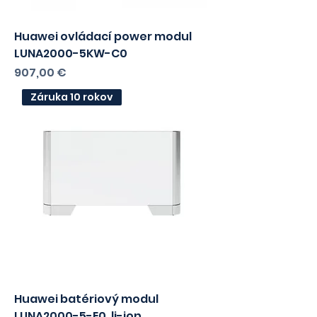
Huawei ovládací power modul
LUNA2000-5KW-C0
Cena
907,00 €
Záruka 10 rokov
Huawei batériový modul
LUNA2000-5-E0, li-ion