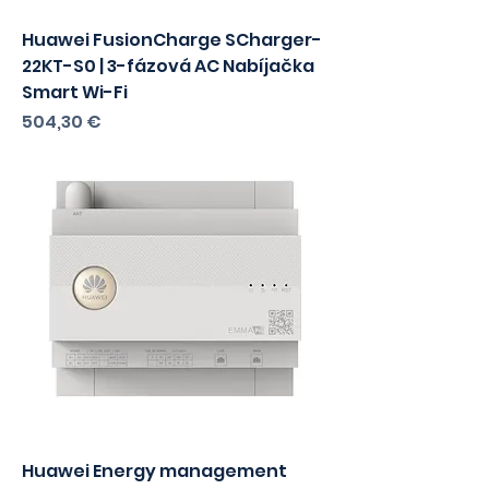
Huawei FusionCharge SCharger-
22KT-S0 | 3-fázová AC Nabíjačka
Smart Wi-Fi
Cena
504,30 €
Huawei Energy management