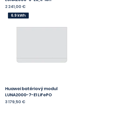
Cena
2 241,00 €
6.9 kWh
Huawei batériový modul
LUNA2000-7-E1 LiFePO
Cena
3 179,50 €