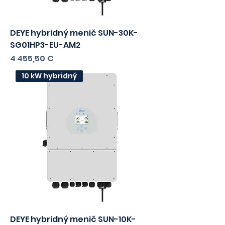
30 kW
DEYE hybridný menič SUN-30K-
SG01HP3-EU-AM2
Cena
4 455,50 €
s DPH
3622,36
bez DPH
10 kW hybridný