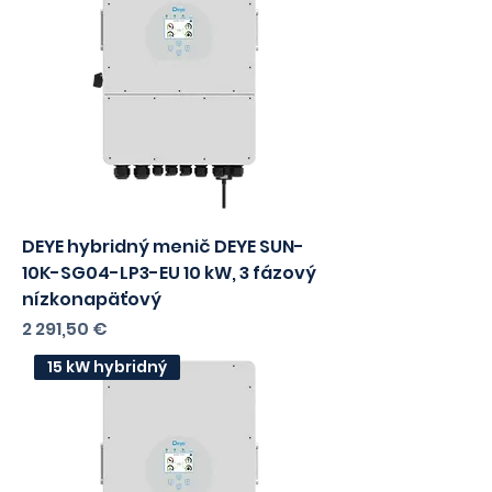
nízkonapäťový
Cena
1 839,00 €
s DPH
1495,12
bez DPH
10 kW hybridný
DEYE hybridný menič DEYE SUN-
10K-SG04-LP3-EU 10 kW, 3 fázový
nízkonapäťový