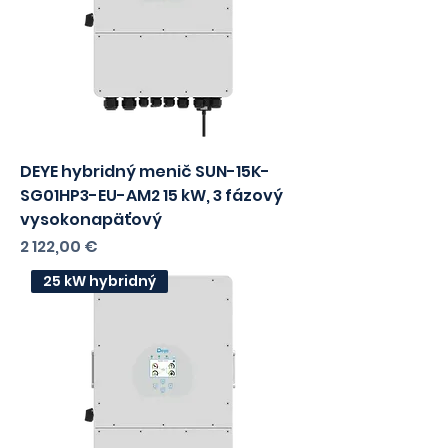
Cena
2 291,50 €
s DPH
1863,01
bez DPH
15 kW hybridný
DEYE hybridný menič SUN-15K-
SG01HP3-EU-AM2 15 kW, 3 fázový
vysokonapäťový
Cena
2 122,00 €
s DPH