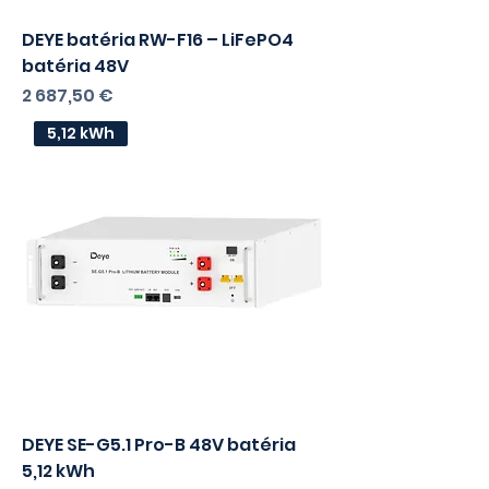
DEYE batéria RW-F16 – LiFePO4
batéria 48V
Cena
2 687,50 €
s DPH
2184,96
bez DPH
5,12 kWh