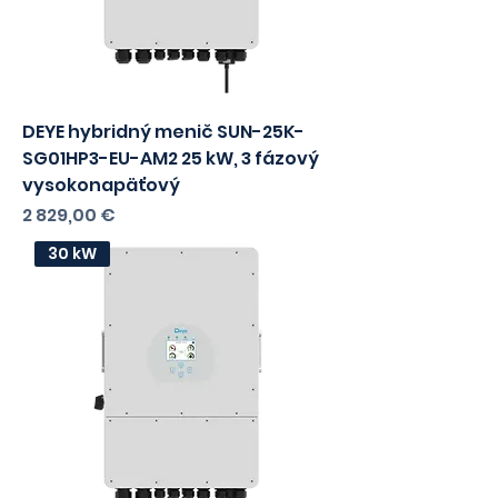
1725,20
bez DPH
25 kW hybridný
DEYE hybridný menič SUN-25K-
SG01HP3-EU-AM2 25 kW, 3 fázový
vysokonapäťový
Cena
2 829,00 €
s DPH
2300,00
bez DPH