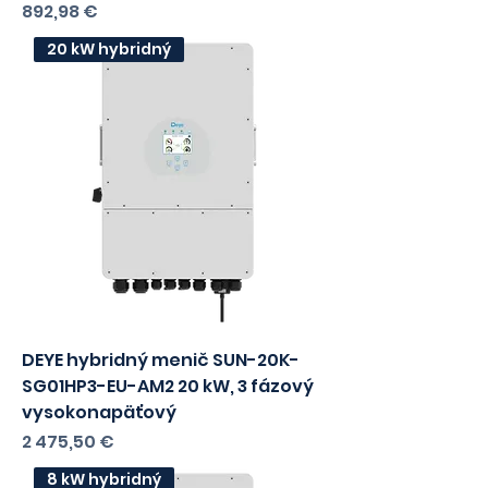
DEYE SE-G5.1 Pro-B 48V batéria
5,12 kWh
Cena
892,98 €
s DPH
726,00
bez DPH
20 kW hybridný
DEYE hybridný menič SUN-20K-