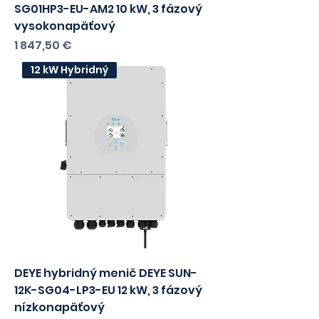
DEYE hybridný menič SUN-10K-
SG01HP3-EU-AM2 10 kW, 3 fázový
vysokonapäťový
Cena
1 847,50 €
s DPH
1502,03
bez DPH
12 kW Hybridný