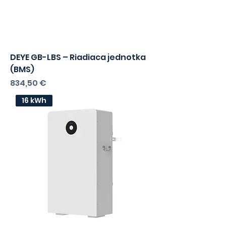
DEYE GB-LBS – Riadiaca jednotka
(BMS)
Cena
834,50 €
s DPH
678,46
bez DPH
16 kWh