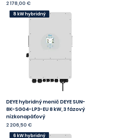
DEYE hybridný menič DEYE SUN-
12K-SG04-LP3-EU 12 kW, 3 fázový
nízkonapäťový
Cena
2 178,00 €
s DPH
1770,73
bez DPH
8 kW hybridný