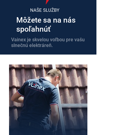
NAŠE SLUŽBY
Môžete sa na nás
spoľahnúť
Vainex je skvelou voľbou pre vašu
slnečnú elektráreň.