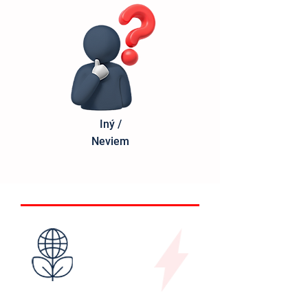
Iný /
Neviem